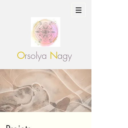
O
rsolya
N
agy