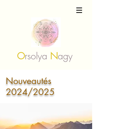
O
rsolya
N
agy
Nouveautés
2024/2025