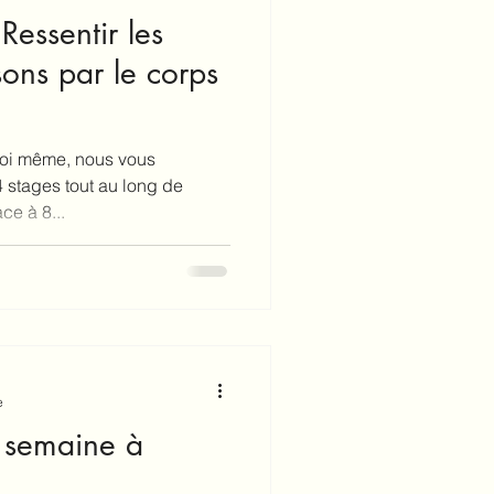
Ressentir les
sons par le corps
moi même, nous vous
 stages tout au long de
ce à 8...
e
 semaine à