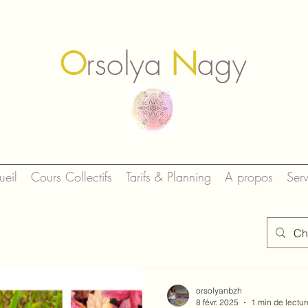
O
rsolya
N
agy
ueil
Cours Collectifs
Tarifs & Planning
A propos
Serv
orsolyanbzh
8 févr. 2025
1 min de lectur